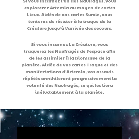
Si vous incarnez l’un des Naufragés, vous
explorerez Artemia au moyen de cartes
Lieux. Aidés de vos cartes Survie, vous
tenterez de résister à la traque de la
Créature jusqu’à l’arrivée des secours.
Si vous incarnez La Créature, vous
traquerez les Naufragés de l’espace afin
de les assimiler à la biomasse de la
planète. Aidée de vos cartes Traque et des
manifestations d’Artemia, vos assauts
répétés annihileront progressivement la
volonté des Naufragés, ce qui les liera
inéluctablement à la planète.