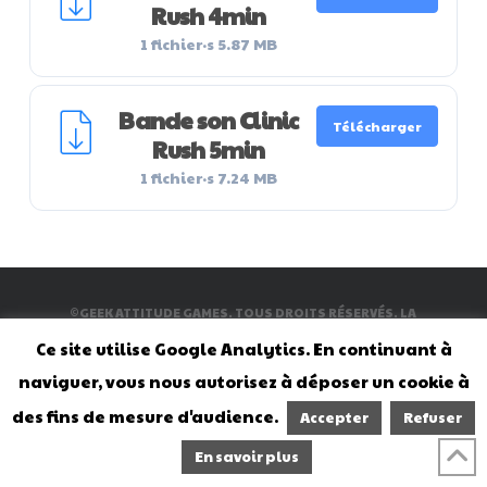
Rush 4min
1 fichier·s
5.87 MB
Bande son Clinic
Télécharger
Rush 5min
1 fichier·s
7.24 MB
©GEEK ATTITUDE GAMES. TOUS DROITS RÉSERVÉS. LA
REPRODUCTION TOTALE OU PARTIELLE SANS PERMISSION EST
INTERDITE
Ce site utilise Google Analytics. En continuant à
ACCUEIL
NOS JEUX
AGENDA
ACTUALITÉS
CONTACT
naviguer, vous nous autorisez à déposer un cookie à
PRÉCOMMANDE
À PROPOS DE NOUS
FRANÇAIS
des fins de mesure d'audience.
Accepter
Refuser
FACEBOOK
TIKTOK
YOUTUBE
INSTAGRAM
En savoir plus