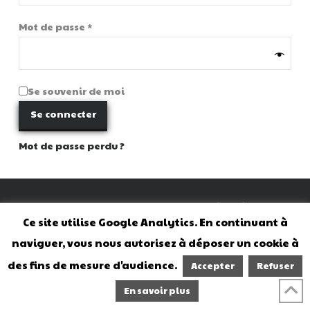
Obligatoire
Mot de passe
*
Se souvenir de moi
Se connecter
Mot de passe perdu ?
©GEEK ATTITUDE GAMES. TOUS DROITS RÉSERVÉS. LA
REPRODUCTION TOTALE OU PARTIELLE SANS PERMISSION EST
Ce site utilise Google Analytics. En continuant à
INTERDITE
naviguer, vous nous autorisez à déposer un cookie à
ACCUEIL
NOS JEUX
AGENDA
ACTUALITÉS
CONTACT
PRÉCOMMANDE
À PROPOS DE NOUS
FRANÇAIS
des fins de mesure d'audience.
Accepter
Refuser
FACEBOOK
TIKTOK
YOUTUBE
INSTAGRAM
En savoir plus