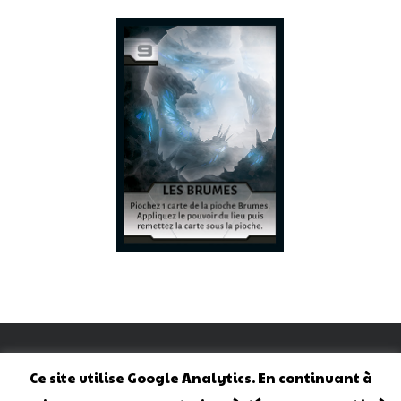
©GEEK ATTITUDE GAMES. TOUS DROITS RÉSERVÉS. LA
REPRODUCTION TOTALE OU PARTIELLE SANS PERMISSION EST
Ce site utilise Google Analytics. En continuant à
INTERDITE